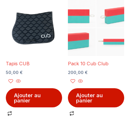
Tapis CUB
Pack 10 Cub Club
50,00
€
200,00
€
Ajouter au
Ajouter au
panier
panier